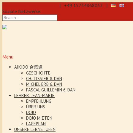
info@aikido-dojo-berlin.de
| +49 15734868032 |
Soziale Netzwerke:
präzise & dynamische Selbstverteidi
Kenjutsu. Wir bieten Jeden Tag Traini
5 Jahre. Unser Aikido-Training förder
Menu
AIKIDO 合気道
GESCHICHTE
CH. TISSIER 8. DAN
MICHEL ERB 6. DAN
PASCAL GUILLEMIN 6. DAN
LEHRER: JEAN-MARIE
EMPFEHLUNG
ÜBER UNS
DOJO
DOJO MIETEN
LAGEPLAN
UNSERE LERNSTUFEN