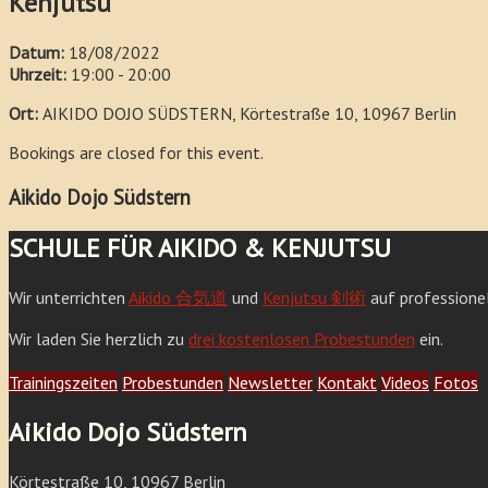
Kenjutsu
Datum:
18/08/2022
Uhrzeit:
19:00 - 20:00
Ort:
AIKIDO DOJO SÜDSTERN, Körtestraße 10, 10967 Berlin
Bookings are closed for this event.
Aikido Dojo Südstern
SCHULE FÜR AIKIDO & KENJUTSU
Wir unterrichten
Aikido 合気道
und
Kenjutsu 剣術
auf professione
Wir laden Sie herzlich zu
drei kostenlosen Probestunden
ein.
Trainingszeiten
Probestunden
Newsletter
Kontakt
Videos
Fotos
Aikido Dojo Südstern
Körtestraße 10, 10967 Berlin