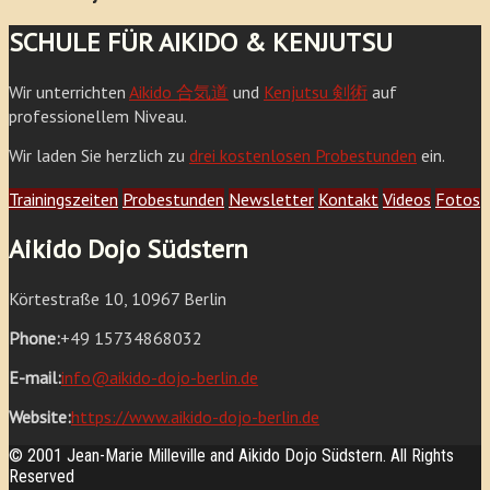
SCHULE FÜR AIKIDO & KENJUTSU
Wir unterrichten
Aikido 合気道
und
Kenjutsu 剣術
auf
professionellem Niveau.
Wir laden Sie herzlich zu
drei kostenlosen Probestunden
ein.
Trainingszeiten
Probestunden
Newsletter
Kontakt
Videos
Fotos
Aikido Dojo Südstern
Körtestraße 10, 10967 Berlin
Phone:
+49 15734868032
E-mail:
info@aikido-dojo-berlin.de
Website:
https://www.aikido-dojo-berlin.de
© 2001 Jean-Marie Milleville and Aikido Dojo Südstern. All Rights
Reserved