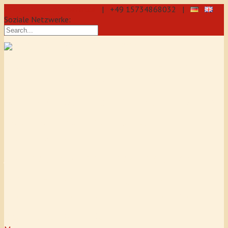
info@aikido-dojo-berlin.de
| +49 15734868032 |
Soziale Netzwerke:
präzise & dynamische
Selbstverteidigung durch Aikido: Wir
sind eine professionelle Schule für
Aikido & Kenjutsu. Wir bieten Jeden
Tag Training für Anfänger und
Fortgeschrittene an, auch für
Jugendliche und Kinder ab 5 Jahre.
Unser Aikido-Training fördert
Koordination, Konzentration sowie
Selbstbewusstsein.