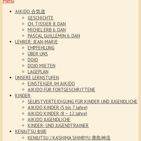
Menu
AIKIDO 合気道
GESCHICHTE
CH. TISSIER 8. DAN
MICHEL ERB 6. DAN
PASCAL GUILLEMIN 6. DAN
LEHRER: JEAN-MARIE
EMPFEHLUNG
ÜBER UNS
DOJO
DOJO MIETEN
LAGEPLAN
UNSERE LERNSTUFEN
EINSTEIGER IM AIKIDO
AIKIDO FÜR FORTGESCHRITTENE
KINDER
SELBSTVERTEIDIGUNG FÜR KINDER UND JUGENDLICHE
AIKIDO KINDER (5 bis 7 Jahre)
AIKIDO KINDER (8 – 12 Jahre)
AIKIDO JUGENDLICHE
KINDER- UND JUGENDTRAINER
KENJUTSU 剣術
KENJUTSU / KASHIMA SHINRYU 鹿島神流