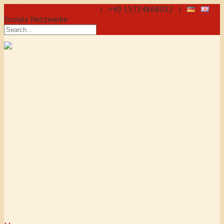
info@aikido-dojo-berlin.de
| +49 15734868032 |
Soziale Netzwerke:
präzise & dynamische
Selbstverteidigung durch Aikido: Wir
sind eine professionelle Schule für
Aikido & Kenjutsu. Wir bieten Jeden
Tag Training für Anfänger und
Fortgeschrittene an, auch für
Jugendliche und Kinder ab 5 Jahre.
Unser Aikido-Training fördert
Koordination, Konzentration sowie
Selbstbewusstsein.