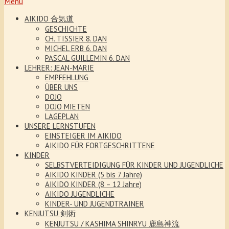
Menu
AIKIDO 合気道
GESCHICHTE
CH. TISSIER 8. DAN
MICHEL ERB 6. DAN
PASCAL GUILLEMIN 6. DAN
LEHRER: JEAN-MARIE
EMPFEHLUNG
ÜBER UNS
DOJO
DOJO MIETEN
LAGEPLAN
UNSERE LERNSTUFEN
EINSTEIGER IM AIKIDO
AIKIDO FÜR FORTGESCHRITTENE
KINDER
SELBSTVERTEIDIGUNG FÜR KINDER UND JUGENDLICHE
AIKIDO KINDER (5 bis 7 Jahre)
AIKIDO KINDER (8 – 12 Jahre)
AIKIDO JUGENDLICHE
KINDER- UND JUGENDTRAINER
KENJUTSU 剣術
KENJUTSU / KASHIMA SHINRYU 鹿島神流