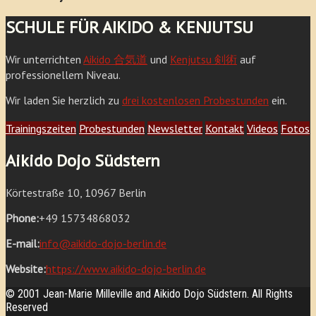
SCHULE FÜR AIKIDO & KENJUTSU
Wir unterrichten
Aikido 合気道
und
Kenjutsu 剣術
auf
professionellem Niveau.
Wir laden Sie herzlich zu
drei kostenlosen Probestunden
ein.
Trainingszeiten
Probestunden
Newsletter
Kontakt
Videos
Fotos
Aikido Dojo Südstern
Körtestraße 10, 10967 Berlin
Phone:
+49 15734868032
E-mail:
info@aikido-dojo-berlin.de
Website:
https://www.aikido-dojo-berlin.de
© 2001 Jean-Marie Milleville and Aikido Dojo Südstern. All Rights
Reserved