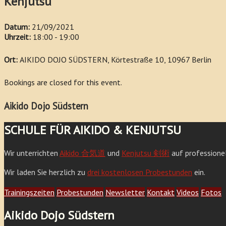
Kenjutsu
Datum:
21/09/2021
Uhrzeit:
18:00 - 19:00
Ort:
AIKIDO DOJO SÜDSTERN, Körtestraße 10, 10967 Berlin
Bookings are closed for this event.
Aikido Dojo Südstern
SCHULE FÜR AIKIDO & KENJUTSU
Wir unterrichten
Aikido 合気道
und
Kenjutsu 剣術
auf professione
Wir laden Sie herzlich zu
drei kostenlosen Probestunden
ein.
Trainingszeiten
Probestunden
Newsletter
Kontakt
Videos
Fotos
Aikido Dojo Südstern