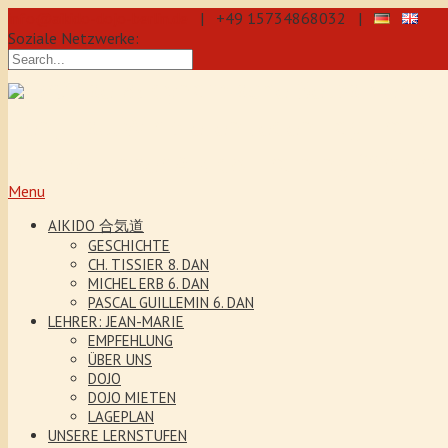
info@aikido-dojo-berlin.de
| +49 15734868032 |
Soziale Netzwerke:
präzise & dynamische Selbstverteidi
Kenjutsu. Wir bieten Jeden Tag Traini
5 Jahre. Unser Aikido-Training förder
Menu
AIKIDO 合気道
GESCHICHTE
CH. TISSIER 8. DAN
MICHEL ERB 6. DAN
PASCAL GUILLEMIN 6. DAN
LEHRER: JEAN-MARIE
EMPFEHLUNG
ÜBER UNS
DOJO
DOJO MIETEN
LAGEPLAN
UNSERE LERNSTUFEN