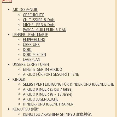
Menu
AIKIDO 合気道
GESCHICHTE
CH. TISSIER 8. DAN
MICHEL ERB 6. DAN
PASCAL GUILLEMIN 6. DAN
LEHRER: JEAN-MARIE
EMPFEHLUNG
ÜBER UNS
DOJO
DOJO MIETEN
LAGEPLAN
UNSERE LERNSTUFEN
EINSTEIGER IM AIKIDO
AIKIDO FÜR FORTGESCHRITTENE
KINDER
SELBSTVERTEIDIGUNG FÜR KINDER UND JUGENDLICHE
AIKIDO KINDER (5 bis 7 Jahre)
AIKIDO KINDER (8 – 12 Jahre)
AIKIDO JUGENDLICHE
KINDER- UND JUGENDTRAINER
KENJUTSU 剣術
KENJUTSU / KASHIMA SHINRYU 鹿島神流