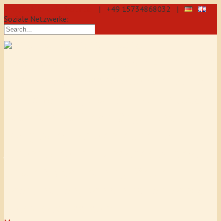
info@aikido-dojo-berlin.de
| +49 15734868032 |
Soziale Netzwerke:
präzise & dynamische
Selbstverteidigung durch Aikido: Wir
sind eine professionelle Schule für
Aikido & Kenjutsu. Wir bieten Jeden
Tag Training für Anfänger und
Fortgeschrittene an, auch für
Jugendliche und Kinder ab 5 Jahre.
Unser Aikido-Training fördert
Koordination, Konzentration sowie
Selbstbewusstsein.