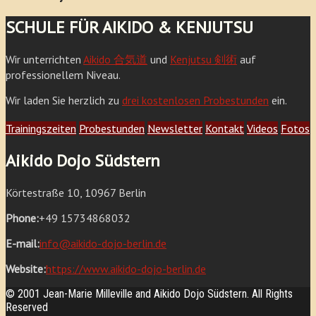
SCHULE FÜR AIKIDO & KENJUTSU
Wir unterrichten
Aikido 合気道
und
Kenjutsu 剣術
auf
professionellem Niveau.
Wir laden Sie herzlich zu
drei kostenlosen Probestunden
ein.
Trainingszeiten
Probestunden
Newsletter
Kontakt
Videos
Fotos
Aikido Dojo Südstern
Körtestraße 10, 10967 Berlin
Phone:
+49 15734868032
E-mail:
info@aikido-dojo-berlin.de
Website:
https://www.aikido-dojo-berlin.de
© 2001 Jean-Marie Milleville and Aikido Dojo Südstern. All Rights
Reserved