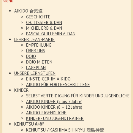
Menu
AIKIDO 合気道
GESCHICHTE
CH. TISSIER 8. DAN
MICHEL ERB 6. DAN
PASCAL GUILLEMIN 6. DAN
LEHRER: JEAN-MARIE
EMPFEHLUNG
ÜBER UNS
DOJO
DOJO MIETEN
LAGEPLAN
UNSERE LERNSTUFEN
EINSTEIGER IM AIKIDO
AIKIDO FÜR FORTGESCHRITTENE
KINDER
SELBSTVERTEIDIGUNG FÜR KINDER UND JUGENDLICHE
AIKIDO KINDER (5 bis 7 Jahre)
AIKIDO KINDER (8 – 12 Jahre)
AIKIDO JUGENDLICHE
KINDER- UND JUGENDTRAINER
KENJUTSU 剣術
KENJUTSU / KASHIMA SHINRYU 鹿島神流