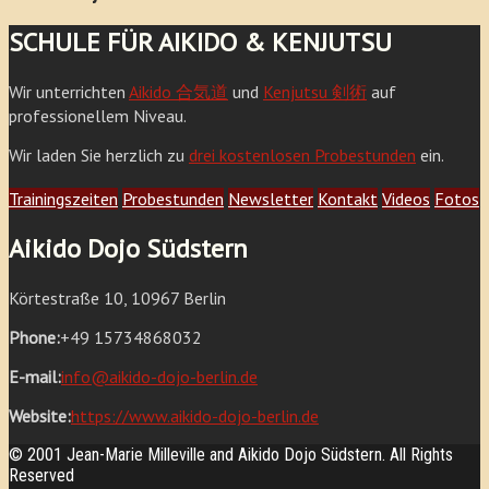
SCHULE FÜR AIKIDO & KENJUTSU
Wir unterrichten
Aikido 合気道
und
Kenjutsu 剣術
auf
professionellem Niveau.
Wir laden Sie herzlich zu
drei kostenlosen Probestunden
ein.
Trainingszeiten
Probestunden
Newsletter
Kontakt
Videos
Fotos
Aikido Dojo Südstern
Körtestraße 10, 10967 Berlin
Phone:
+49 15734868032
E-mail:
info@aikido-dojo-berlin.de
Website:
https://www.aikido-dojo-berlin.de
© 2001 Jean-Marie Milleville and Aikido Dojo Südstern. All Rights
Reserved