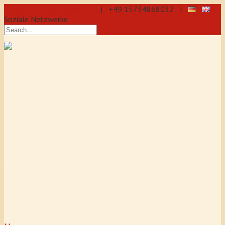
info@aikido-dojo-berlin.de
| +49 15734868032 |
Soziale Netzwerke:
präzise & dynamische
Selbstverteidigung durch Aikido: Wir
sind eine professionelle Schule für
Aikido & Kenjutsu. Wir bieten Jeden
Tag Training für Anfänger und
Fortgeschrittene an, auch für
Jugendliche und Kinder ab 5 Jahre.
Unser Aikido-Training fördert
Koordination, Konzentration sowie
Selbstbewusstsein.