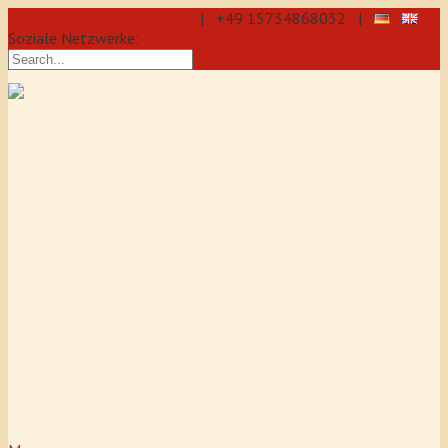
info@aikido-dojo-berlin.de
| +49 15734868032 |
Soziale Netzwerke:
präzise & dynamische
Selbstverteidigung durch Aikido: Wir
sind eine professionelle Schule für
Aikido & Kenjutsu. Wir bieten Jeden
Tag Training für Anfänger und
Fortgeschrittene an, auch für
Jugendliche und Kinder ab 5 Jahre.
Unser Aikido-Training fördert
Koordination, Konzentration sowie
Selbstbewusstsein.