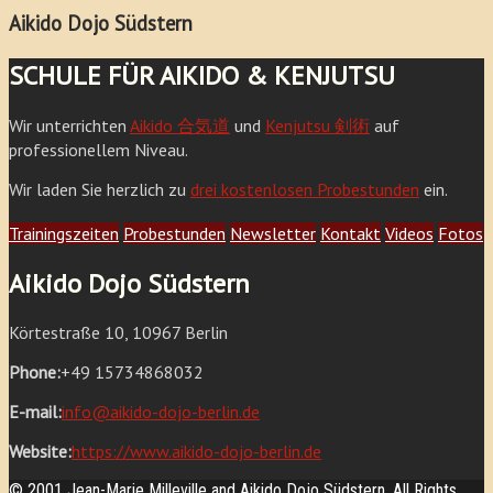
Aikido Dojo Südstern
SCHULE FÜR AIKIDO & KENJUTSU
Wir unterrichten
Aikido 合気道
und
Kenjutsu 剣術
auf
professionellem Niveau.
Wir laden Sie herzlich zu
drei kostenlosen Probestunden
ein.
Trainingszeiten
Probestunden
Newsletter
Kontakt
Videos
Fotos
Aikido Dojo Südstern
Körtestraße 10, 10967 Berlin
Phone:
+49 15734868032
E-mail:
info@aikido-dojo-berlin.de
Website:
https://www.aikido-dojo-berlin.de
© 2001 Jean-Marie Milleville and Aikido Dojo Südstern. All Rights