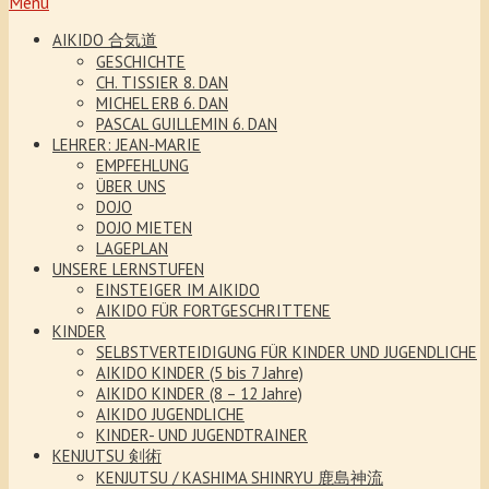
Menu
AIKIDO 合気道
GESCHICHTE
CH. TISSIER 8. DAN
MICHEL ERB 6. DAN
PASCAL GUILLEMIN 6. DAN
LEHRER: JEAN-MARIE
EMPFEHLUNG
ÜBER UNS
DOJO
DOJO MIETEN
LAGEPLAN
UNSERE LERNSTUFEN
EINSTEIGER IM AIKIDO
AIKIDO FÜR FORTGESCHRITTENE
KINDER
SELBSTVERTEIDIGUNG FÜR KINDER UND JUGENDLICHE
AIKIDO KINDER (5 bis 7 Jahre)
AIKIDO KINDER (8 – 12 Jahre)
AIKIDO JUGENDLICHE
KINDER- UND JUGENDTRAINER
KENJUTSU 剣術
KENJUTSU / KASHIMA SHINRYU 鹿島神流