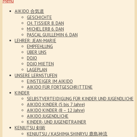
Menu
AIKIDO 合気道
GESCHICHTE
CH. TISSIER 8. DAN
MICHEL ERB 6. DAN
PASCAL GUILLEMIN 6. DAN
LEHRER: JEAN-MARIE
EMPFEHLUNG
ÜBER UNS
DOJO
DOJO MIETEN
LAGEPLAN
UNSERE LERNSTUFEN
EINSTEIGER IM AIKIDO
AIKIDO FÜR FORTGESCHRITTENE
KINDER
SELBSTVERTEIDIGUNG FÜR KINDER UND JUGENDLICHE
AIKIDO KINDER (5 bis 7 Jahre)
AIKIDO KINDER (8 – 12 Jahre)
AIKIDO JUGENDLICHE
KINDER- UND JUGENDTRAINER
KENJUTSU 剣術
KENJUTSU / KASHIMA SHINRYU 鹿島神流