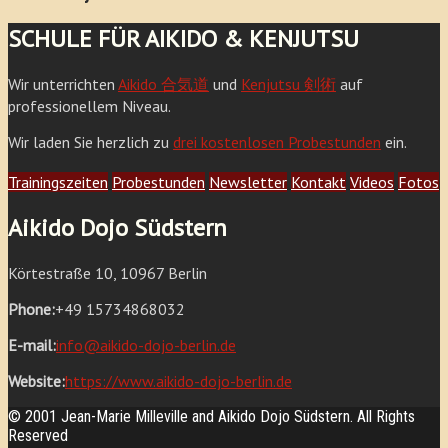
SCHULE FÜR AIKIDO & KENJUTSU
Wir unterrichten
Aikido 合気道
und
Kenjutsu 剣術
auf
professionellem Niveau.
Wir laden Sie herzlich zu
drei kostenlosen Probestunden
ein.
Trainingszeiten
Probestunden
Newsletter
Kontakt
Videos
Fotos
Aikido Dojo Südstern
Körtestraße 10, 10967 Berlin
Phone:
+49 15734868032
E-mail:
info@aikido-dojo-berlin.de
Website:
https://www.aikido-dojo-berlin.de
© 2001 Jean-Marie Milleville and Aikido Dojo Südstern. All Rights
Reserved