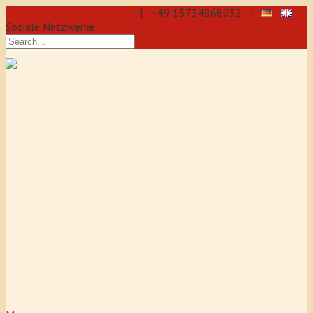
info@aikido-dojo-berlin.de
| +49 15734868032 |
Soziale Netzwerke:
präzise & dynamische
Selbstverteidigung durch Aikido: Wir
sind eine professionelle Schule für
Aikido & Kenjutsu. Wir bieten Jeden
Tag Training für Anfänger und
Fortgeschrittene an, auch für
Jugendliche und Kinder ab 5 Jahre.
Unser Aikido-Training fördert
Koordination, Konzentration sowie
Selbstbewusstsein.