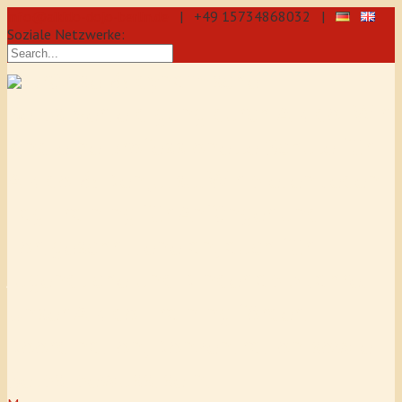
info@aikido-dojo-berlin.de
| +49 15734868032 |
Soziale Netzwerke:
präzise & dynamische
Selbstverteidigung durch Aikido: Wir
sind eine professionelle Schule für
Aikido & Kenjutsu. Wir bieten Jeden
Tag Training für Anfänger und
Fortgeschrittene an, auch für
Jugendliche und Kinder ab 5 Jahre.
Unser Aikido-Training fördert
Koordination, Konzentration sowie
Selbstbewusstsein.