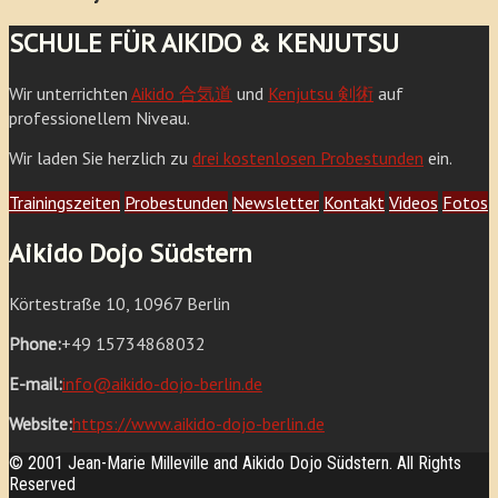
SCHULE FÜR AIKIDO & KENJUTSU
Wir unterrichten
Aikido 合気道
und
Kenjutsu 剣術
auf
professionellem Niveau.
Wir laden Sie herzlich zu
drei kostenlosen Probestunden
ein.
Trainingszeiten
Probestunden
Newsletter
Kontakt
Videos
Fotos
Aikido Dojo Südstern
Körtestraße 10, 10967 Berlin
Phone:
+49 15734868032
E-mail:
info@aikido-dojo-berlin.de
Website:
https://www.aikido-dojo-berlin.de
© 2001 Jean-Marie Milleville and Aikido Dojo Südstern. All Rights
Reserved