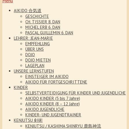
Menu
AIKIDO 合気道
GESCHICHTE
CH. TISSIER 8. DAN
MICHEL ERB 6. DAN
PASCAL GUILLEMIN 6. DAN
LEHRER: JEAN-MARIE
EMPFEHLUNG
ÜBER UNS
DOJO
DOJO MIETEN
LAGEPLAN
UNSERE LERNSTUFEN
EINSTEIGER IM AIKIDO
AIKIDO FÜR FORTGESCHRITTENE
KINDER
SELBSTVERTEIDIGUNG FÜR KINDER UND JUGENDLICHE
AIKIDO KINDER (5 bis 7 Jahre)
AIKIDO KINDER (8 – 12 Jahre)
AIKIDO JUGENDLICHE
KINDER- UND JUGENDTRAINER
KENJUTSU 剣術
KENJUTSU / KASHIMA SHINRYU 鹿島神流