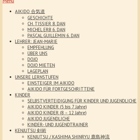
Menu
AIKIDO 合気道
GESCHICHTE
CH. TISSIER 8. DAN
MICHEL ERB 6. DAN
PASCAL GUILLEMIN 6. DAN
LEHRER: JEAN-MARIE
EMPFEHLUNG
ÜBER UNS
DOJO
DOJO MIETEN
LAGEPLAN
UNSERE LERNSTUFEN
EINSTEIGER IM AIKIDO
AIKIDO FÜR FORTGESCHRITTENE
KINDER
SELBSTVERTEIDIGUNG FÜR KINDER UND JUGENDLICHE
AIKIDO KINDER (5 bis 7 Jahre)
AIKIDO KINDER (8 – 12 Jahre)
AIKIDO JUGENDLICHE
KINDER- UND JUGENDTRAINER
KENJUTSU 剣術
KENJUTSU / KASHIMA SHINRYU 鹿島神流