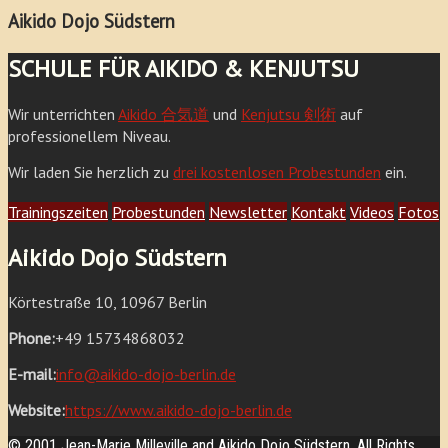
Aikido Dojo Südstern
SCHULE FÜR AIKIDO & KENJUTSU
Wir unterrichten
Aikido 合気道
und
Kenjutsu 剣術
auf
professionellem Niveau.
Wir laden Sie herzlich zu
drei kostenlosen Probestunden
ein.
Trainingszeiten
Probestunden
Newsletter
Kontakt
Videos
Fotos
Aikido Dojo Südstern
Körtestraße 10, 10967 Berlin
Phone:
+49 15734868032
E-mail:
info@aikido-dojo-berlin.de
Website:
https://www.aikido-dojo-berlin.de
© 2001 Jean-Marie Milleville and Aikido Dojo Südstern. All Rights