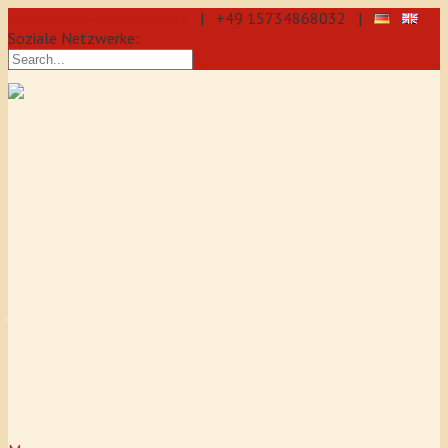
info@aikido-dojo-berlin.de
| +49 15734868032 |
Soziale Netzwerke:
präzise & dynamische
Selbstverteidigung durch Aikido: Wir
sind eine professionelle Schule für
Aikido & Kenjutsu. Wir bieten Jeden
Tag Training für Anfänger und
Fortgeschrittene an, auch für
Jugendliche und Kinder ab 5 Jahre.
Unser Aikido-Training fördert
Koordination, Konzentration sowie
Selbstbewusstsein.