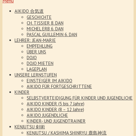
Menu
AIKIDO 合気道
GESCHICHTE
CH. TISSIER 8. DAN
MICHEL ERB 6. DAN
PASCAL GUILLEMIN 6. DAN
LEHRER: JEAN-MARIE
EMPFEHLUNG
ÜBER UNS
DOJO
DOJO MIETEN
LAGEPLAN
UNSERE LERNSTUFEN
EINSTEIGER IM AIKIDO
AIKIDO FÜR FORTGESCHRITTENE
KINDER
SELBSTVERTEIDIGUNG FÜR KINDER UND JUGENDLICHE
AIKIDO KINDER (5 bis 7 Jahre)
AIKIDO KINDER (8 – 12 Jahre)
AIKIDO JUGENDLICHE
KINDER- UND JUGENDTRAINER
KENJUTSU 剣術
KENJUTSU / KASHIMA SHINRYU 鹿島神流