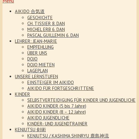
Menu
AIKIDO 合気道
GESCHICHTE
CH. TISSIER 8. DAN
MICHEL ERB 6. DAN
PASCAL GUILLEMIN 6. DAN
LEHRER: JEAN-MARIE
EMPFEHLUNG
ÜBER UNS
DOJO
DOJO MIETEN
LAGEPLAN
UNSERE LERNSTUFEN
EINSTEIGER IM AIKIDO
AIKIDO FÜR FORTGESCHRITTENE
KINDER
SELBSTVERTEIDIGUNG FÜR KINDER UND JUGENDLICHE
AIKIDO KINDER (5 bis 7 Jahre)
AIKIDO KINDER (8 – 12 Jahre)
AIKIDO JUGENDLICHE
KINDER- UND JUGENDTRAINER
KENJUTSU 剣術
KENJUTSU / KASHIMA SHINRYU 鹿島神流