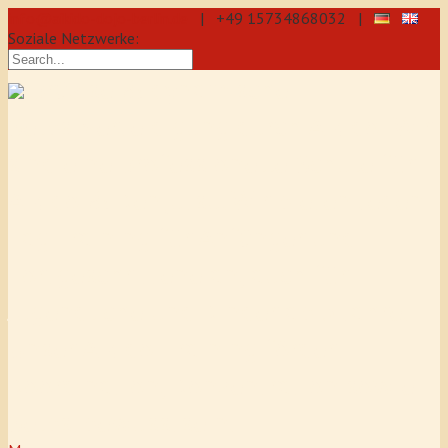
info@aikido-dojo-berlin.de
| +49 15734868032 |
Soziale Netzwerke:
präzise & dynamische
Selbstverteidigung durch Aikido: Wir
sind eine professionelle Schule für
Aikido & Kenjutsu. Wir bieten Jeden
Tag Training für Anfänger und
Fortgeschrittene an, auch für
Jugendliche und Kinder ab 5 Jahre.
Unser Aikido-Training fördert
Koordination, Konzentration sowie
Selbstbewusstsein.