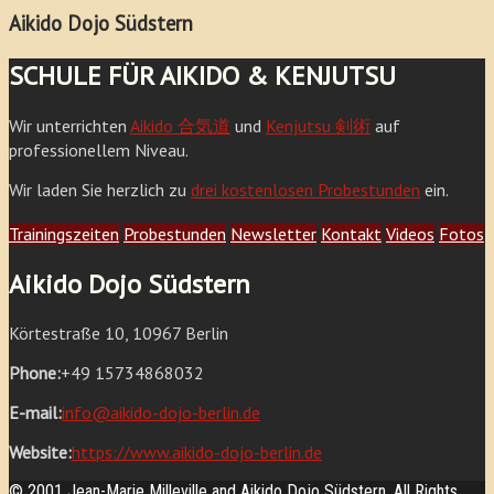
Aikido Dojo Südstern
SCHULE FÜR AIKIDO & KENJUTSU
Wir unterrichten
Aikido 合気道
und
Kenjutsu 剣術
auf
professionellem Niveau.
Wir laden Sie herzlich zu
drei kostenlosen Probestunden
ein.
Trainingszeiten
Probestunden
Newsletter
Kontakt
Videos
Fotos
Aikido Dojo Südstern
Körtestraße 10, 10967 Berlin
Phone:
+49 15734868032
E-mail:
info@aikido-dojo-berlin.de
Website:
https://www.aikido-dojo-berlin.de
© 2001 Jean-Marie Milleville and Aikido Dojo Südstern. All Rights