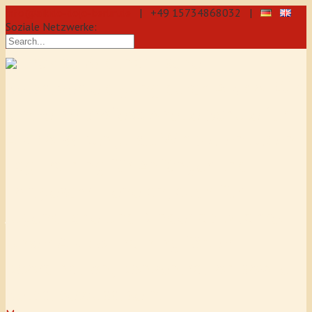
info@aikido-dojo-berlin.de
| +49 15734868032 |
Soziale Netzwerke:
präzise & dynamische
Selbstverteidigung durch Aikido: Wir
sind eine professionelle Schule für
Aikido & Kenjutsu. Wir bieten Jeden
Tag Training für Anfänger und
Fortgeschrittene an, auch für
Jugendliche und Kinder ab 5 Jahre.
Unser Aikido-Training fördert
Koordination, Konzentration sowie
Selbstbewusstsein.