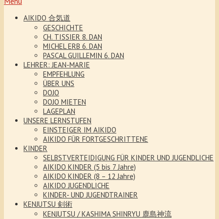
Menu
AIKIDO 合気道
GESCHICHTE
CH. TISSIER 8. DAN
MICHEL ERB 6. DAN
PASCAL GUILLEMIN 6. DAN
LEHRER: JEAN-MARIE
EMPFEHLUNG
ÜBER UNS
DOJO
DOJO MIETEN
LAGEPLAN
UNSERE LERNSTUFEN
EINSTEIGER IM AIKIDO
AIKIDO FÜR FORTGESCHRITTENE
KINDER
SELBSTVERTEIDIGUNG FÜR KINDER UND JUGENDLICHE
AIKIDO KINDER (5 bis 7 Jahre)
AIKIDO KINDER (8 – 12 Jahre)
AIKIDO JUGENDLICHE
KINDER- UND JUGENDTRAINER
KENJUTSU 剣術
KENJUTSU / KASHIMA SHINRYU 鹿島神流