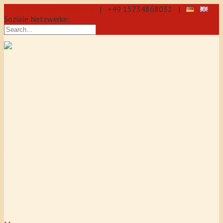
info@aikido-dojo-berlin.de
| +49 15734868032 |
Soziale Netzwerke:
präzise & dynamische
Selbstverteidigung durch Aikido: Wir
sind eine professionelle Schule für
Aikido & Kenjutsu. Wir bieten Jeden
Tag Training für Anfänger und
Fortgeschrittene an, auch für
Jugendliche und Kinder ab 5 Jahre.
Unser Aikido-Training fördert
Koordination, Konzentration sowie
Selbstbewusstsein.