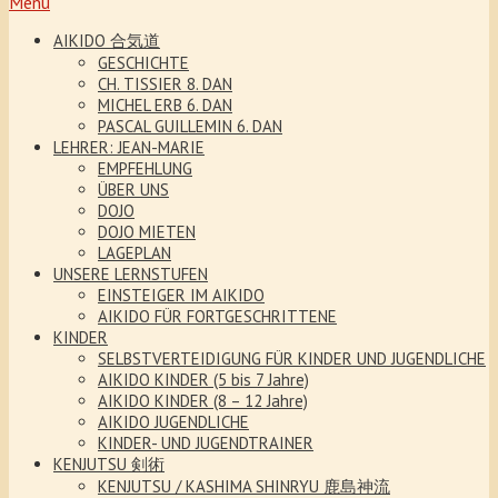
Menu
AIKIDO 合気道
GESCHICHTE
CH. TISSIER 8. DAN
MICHEL ERB 6. DAN
PASCAL GUILLEMIN 6. DAN
LEHRER: JEAN-MARIE
EMPFEHLUNG
ÜBER UNS
DOJO
DOJO MIETEN
LAGEPLAN
UNSERE LERNSTUFEN
EINSTEIGER IM AIKIDO
AIKIDO FÜR FORTGESCHRITTENE
KINDER
SELBSTVERTEIDIGUNG FÜR KINDER UND JUGENDLICHE
AIKIDO KINDER (5 bis 7 Jahre)
AIKIDO KINDER (8 – 12 Jahre)
AIKIDO JUGENDLICHE
KINDER- UND JUGENDTRAINER
KENJUTSU 剣術
KENJUTSU / KASHIMA SHINRYU 鹿島神流