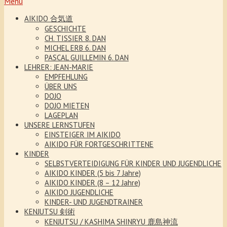
Menu
AIKIDO 合気道
GESCHICHTE
CH. TISSIER 8. DAN
MICHEL ERB 6. DAN
PASCAL GUILLEMIN 6. DAN
LEHRER: JEAN-MARIE
EMPFEHLUNG
ÜBER UNS
DOJO
DOJO MIETEN
LAGEPLAN
UNSERE LERNSTUFEN
EINSTEIGER IM AIKIDO
AIKIDO FÜR FORTGESCHRITTENE
KINDER
SELBSTVERTEIDIGUNG FÜR KINDER UND JUGENDLICHE
AIKIDO KINDER (5 bis 7 Jahre)
AIKIDO KINDER (8 – 12 Jahre)
AIKIDO JUGENDLICHE
KINDER- UND JUGENDTRAINER
KENJUTSU 剣術
KENJUTSU / KASHIMA SHINRYU 鹿島神流