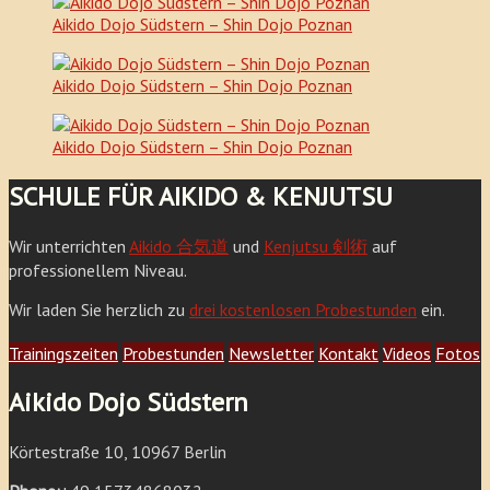
Aikido Dojo Südstern – Shin Dojo Poznan
Aikido Dojo Südstern – Shin Dojo Poznan
Aikido Dojo Südstern – Shin Dojo Poznan
SCHULE FÜR AIKIDO & KENJUTSU
Wir unterrichten
Aikido 合気道
und
Kenjutsu 剣術
auf
professionellem Niveau.
Wir laden Sie herzlich zu
drei kostenlosen Probestunden
ein.
Trainingszeiten
Probestunden
Newsletter
Kontakt
Videos
Fotos
Aikido Dojo Südstern
Körtestraße 10, 10967 Berlin