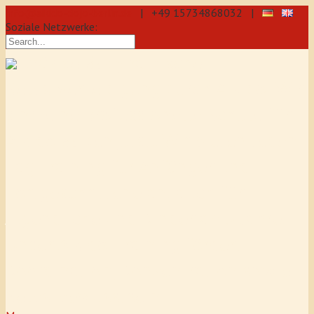
info@aikido-dojo-berlin.de
| +49 15734868032 |
Soziale Netzwerke:
präzise & dynamische
Selbstverteidigung durch Aikido: Wir
sind eine professionelle Schule für
Aikido & Kenjutsu. Wir bieten Jeden
Tag Training für Anfänger und
Fortgeschrittene an, auch für
Jugendliche und Kinder ab 5 Jahre.
Unser Aikido-Training fördert
Koordination, Konzentration sowie
Selbstbewusstsein.